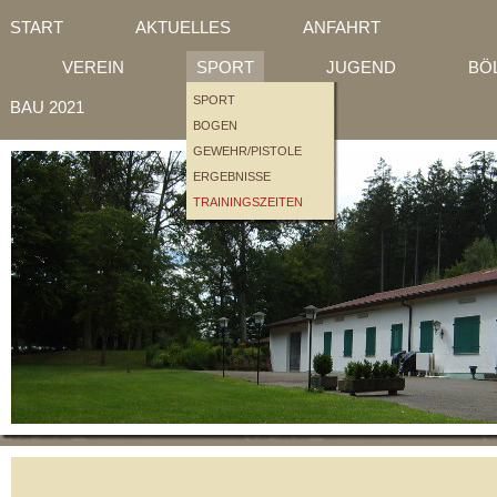
SCHÜTZENHEIM
START
AKTUELLES
ANFAHRT
MITGLIEDSCHAFT
ÜBERSICHT
EINTEILUNGEN
JUNGSCHÜTZEN
BÖL
VEREIN
SPORT
JUGEND
BÖ
BAU KK-HALLE
BAU LG-HALLE
SPORT
BAU 2021
BOGEN
GEWEHR/PISTOLE
ERGEBNISSE
TRAININGSZEITEN