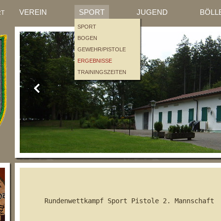
EINTEILUNGEN
JUNGSCHÜTZEN
BÖLLER
VEREIN
SPORT
JUGEND
BÖLL
RT
SPORT
BOGEN
GEWEHR/PISTOLE
ERGEBNISSE
TRAININGSZEITEN
Rundenwettkampf Sport Pistole 2. Mannschaft	
