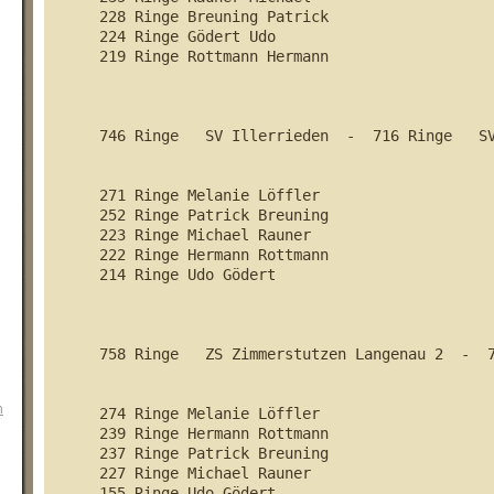
228 Ringe Breuning Patrick		

224 Ringe Gödert Udo		

219 Ringe Rottmann Hermann	

746 Ringe   SV Illerrieden  -  716 Ringe   SV
271 Ringe Melanie Löffler			

252 Ringe Patrick Breuning			

223 Ringe Michael Rauner			

222 Ringe Hermann Rottmann		

214 Ringe Udo Gödert			

758 Ringe   ZS Zimmerstutzen Langenau 2  -  750 R
n
274 Ringe Melanie Löffler                   

239 Ringe Hermann Rottmann           

237 Ringe Patrick Breuning                

227 Ringe Michael Rauner                 

155 Ringe Udo Gödert                        
